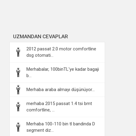
UZMANDAN CEVAPLAR
2012 passat 2.0 motor comfortline
dsg otomati...
Merhabalar, 100binTL'ye kadar bagaji
b...
Merhaba araba almayı düşünüyor...
merhaba 2015 passat 1.4 tsi bmt
comfortline, ...
Merhaba 100-110 bin tl bandinda D
segment diz...