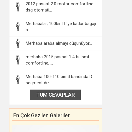
2012 passat 2.0 motor comfortline
dsg otomati...
Merhabalar, 100binTL'ye kadar bagaji
b...
Merhaba araba almayı düşünüyor...
merhaba 2015 passat 1.4 tsi bmt
comfortline, ...
Merhaba 100-110 bin tl bandinda D
segment diz...
TÜM CEVAPLAR
En Çok Gezilen Galeriler