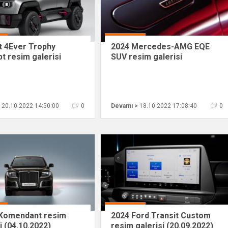
t 4Ever Trophy
2024 Mercedes-AMG EQE
t resim galerisi
SUV resim galerisi
.2022)
(18.10.2022)
20.10.2022 14:50:00
0
Devamı >
18.10.2022 17:08:40
0
Komendant resim
2024 Ford Transit Custom
i (04.10.2022)
resim galerisi (20.09.2022)