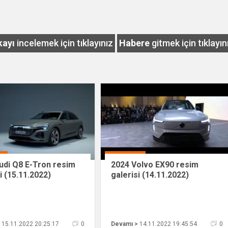
kayı
incelemek için tıklayınız
Habere
gitmek için tıklayın
udi Q8 E-Tron resim
2024 Volvo EX90 resim
i (15.11.2022)
galerisi (14.11.2022)
15.11.2022 20:25:17
0
Devamı >
14.11.2022 19:45:54
0