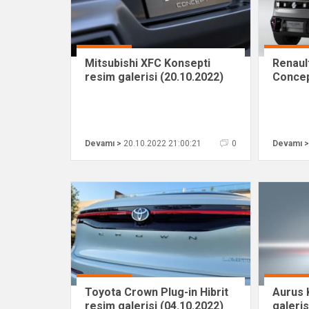
Mitsubishi XFC Konsepti
Renaul
resim galerisi (20.10.2022)
Concep
(20.10
Devamı >
20.10.2022 21:00:21
0
Devamı >
Toyota Crown Plug-in Hibrit
Aurus 
resim galerisi (04.10.2022)
galeris