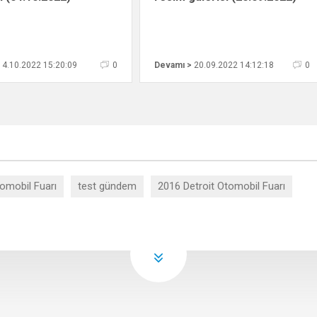
4.10.2022 15:20:09
0
Devamı >
20.09.2022 14:12:18
0
omobil Fuarı
test gündem
2016 Detroit Otomobil Fuarı