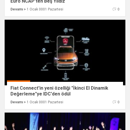
Euro NCAP'ten Beş Yıldız
Devamı >
1 Ocak 0001 Pazartesi
0
Fiat Connect'in yeni özelliği "İkinci El Dinamik
Değerleme"ye IDC'den ödül
Devamı >
1 Ocak 0001 Pazartesi
0