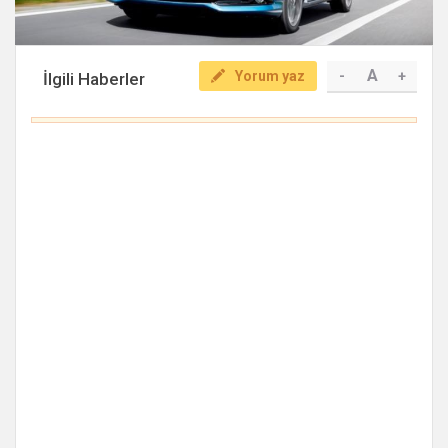
A
Yorum yaz
-
+
İlgili Haberler