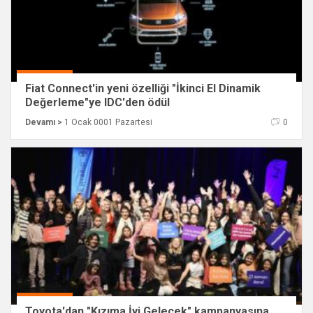
Fiat Connect'in yeni özelliği "İkinci El Dinamik
Değerleme"ye IDC'den ödül
Devamı >
1 Ocak 0001 Pazartesi
0
Toyota'dan "Kızıma İyi Gelecek" kampanyasına