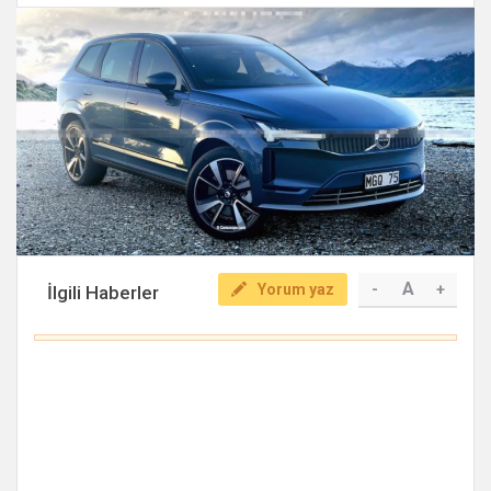
A
Yorum yaz
-
+
İlgili Haberler