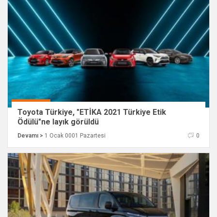
Toyota Türkiye, "ETİKA 2021 Türkiye Etik
Ödülü"ne layık görüldü
Devamı >
1 Ocak 0001 Pazartesi
0