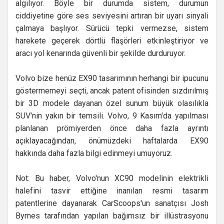
algılıyor. Böyle bir durumda sistem, durumun
ciddiyetine göre ses seviyesini artıran bir uyarı sinyali
çalmaya başlıyor. Sürücü tepki vermezse, sistem
harekete geçerek dörtlü flaşörleri etkinleştiriyor ve
aracı yol kenarında güvenli bir şekilde durduruyor.
Volvo bize henüz EX90 tasarımının herhangi bir ipucunu
göstermemeyi seçti, ancak patent ofisinden sızdırılmış
bir 3D modele dayanan özel sunum büyük olasılıkla
SUV'nin yakın bir temsili. Volvo, 9 Kasım'da yapılması
planlanan prömiyerden önce daha fazla ayrıntı
açıklayacağından, önümüzdeki haftalarda EX90
hakkında daha fazla bilgi edinmeyi umuyoruz.
Not: Bu haber, Volvo'nun XC90 modelinin elektrikli
halefini tasvir ettiğine inanılan resmi tasarım
patentlerine dayanarak CarScoops'un sanatçısı Josh
Byrnes tarafından yapılan bağımsız bir illüstrasyonu