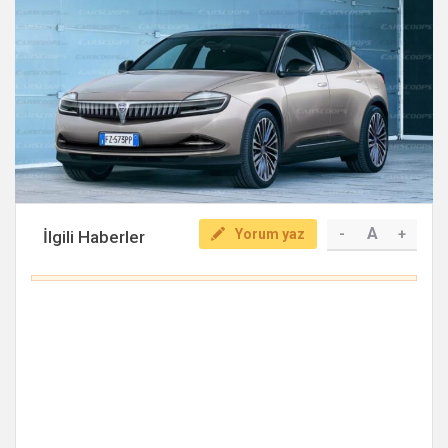
A
Yorum yaz
-
+
İlgili Haberler