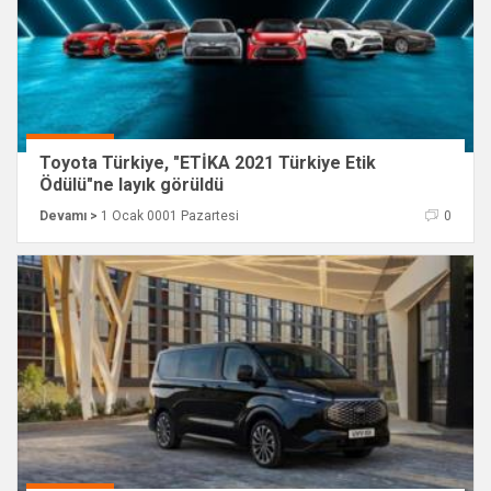
Toyota Türkiye, "ETİKA 2021 Türkiye Etik
Ödülü"ne layık görüldü
Devamı >
1 Ocak 0001 Pazartesi
0