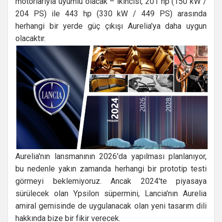
motorlarıyla uyumlu olacak – ikincisi, 201 hp (150 kW /
204 PS) ile 443 hp (330 kW / 449 PS) arasında
herhangi bir yerde güç çıkışı Aurelia'ya daha uygun
olacaktır.
Aurelia'nın lansmanının 2026'da yapılması planlanıyor,
bu nedenle yakın zamanda herhangi bir prototip testi
görmeyi beklemiyoruz. Ancak 2024'te piyasaya
sürülecek olan Ypsilon süpermini, Lancia'nın Aurelia
amiral gemisinde de uygulanacak olan yeni tasarım dili
hakkında bize bir fikir verecek.