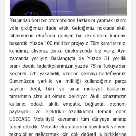
“Başından beri bir otomobilden fazlasını yapmak üzere
yola çıktığımızı ifade ettik. Geldiğimiz noktada akıllı
cihazımızın etrafında gelişen bir ekosistem kurmayı
başardık. Yüzde 100 milli bir projeyiz. Tüm kararlarımızı
kendimiz alıyoruz çünkü direksiyonda biz varız. Aynı
zamanda yerliyiz. Başlangıçta da ‘Yüzde 51 yerlilik
oranı’ dedik, tedarikçilerimizin yüzde 75’ini Türkiye’den
seçerek, 51’i yakaladık, üzerine çıkmayı hedefliyoruz.
Günümüzde yerlilik ve milliliği kullandığınız parça
sayıları değil, fikri ve sınai mülkiyet haklarının
tamamının size ait olması belirliyor. Akıllı cihazımızın
kullanıcı odaklı, akıllı, empatik, bağlantılı, otonom,
paylaşımlı ve elektrikli özelliklerini temsil eden
USECASE Mobility® kavramını tüm dünyaya anlatıp
tescil ettirdik. Mobilite ekosistemini büyütmek ve yeni
teknolojiler geliştirmek için çok değerli iş birliklerine