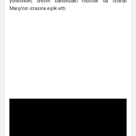
yönetirken, üretim bandındaki robotlar da İstiklal
Marşı’nın icrasına eşlik etti.