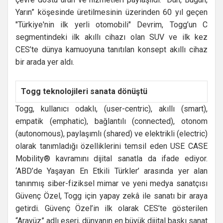
Yarın” köşesinde üretilmesinin üzerinden 60 yıl geçen
"Türkiye'nin ilk yerli otomobili" Devrim, Togg’un C
segmentindeki ilk akıllı cihazı olan SUV ve ilk kez
CES’te dünya kamuoyuna tanıtılan konsept akıllı cihaz
bir arada yer aldı.
Togg teknolojileri sanata dönüştü
Togg, kullanıcı odaklı, (user-centric), akıllı (smart),
empatik (emphatic), bağlantılı (connected), otonom
(autonomous), paylaşımlı (shared) ve elektrikli (electric)
olarak tanımladığı özelliklerini temsil eden USE CASE
Mobility® kavramını dijital sanatla da ifade ediyor.
‘ABD’de Yaşayan En Etkili Türkler’ arasında yer alan
tanınmış siber-fiziksel mimar ve yeni medya sanatçısı
Güvenç Özel, Togg için yapay zekâ ile sanatı bir araya
getirdi. Güvenç Özel’in ilk olarak CES’te gösterilen
“Arayüz” adlı eseri, dünyanın en büyük dijital baskı sanat