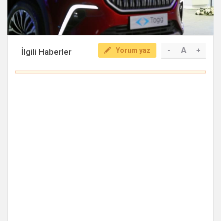
A
Yorum yaz
-
+
İlgili Haberler