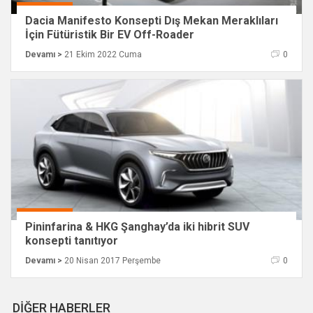
Dacia Manifesto Konsepti Dış Mekan Meraklıları
İçin Fütüristik Bir EV Off-Roader
Devamı >
21 Ekim 2022 Cuma
0
Pininfarina & HKG Şanghay’da iki hibrit SUV
konsepti tanıtıyor
Devamı >
20 Nisan 2017 Perşembe
0
DİĞER HABERLER