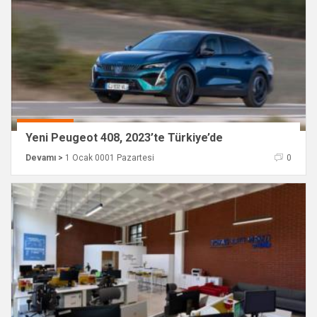
Yeni Peugeot 408, 2023’te Türkiye’de
Devamı >
1 Ocak 0001 Pazartesi
0