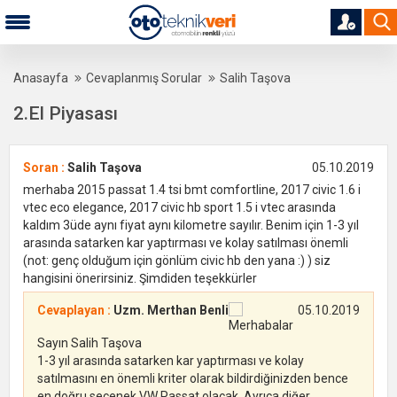
Anasayfa
Cevaplanmış Sorular
Salih Taşova
2.El Piyasası
Soran :
Salih Taşova
05.10.2019
merhaba 2015 passat 1.4 tsi bmt comfortline, 2017 civic 1.6 i
vtec eco elegance, 2017 civic hb sport 1.5 i vtec arasında
kaldım 3üde aynı fiyat aynı kilometre sayılır. Benim için 1-3 yıl
arasında satarken kar yaptırması ve kolay satılması önemli
(not: genç olduğum için gönlüm civic hb den yana :) ) siz
hangisini önerirsiniz. Şimdiden teşekkürler
Cevaplayan :
Uzm. Merthan Benli
05.10.2019
Merhabalar
Sayın Salih Taşova
1-3 yıl arasında satarken kar yaptırması ve kolay
satılmasını en önemli kriter olarak bildirdiğinizden bence
en doğru seçenek VW Passat olacak. Ayrıca diğer