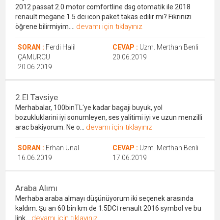
2012 passat 2.0 motor comfortline dsg otomatik ile 2018
renault megane 1.5 dci icon paket takas edilir mi? Fikrinizi
devamı için tıklayınız
öğrene bilirmiyim....
SORAN :
Ferdi Halil
CEVAP :
Uzm. Merthan Benli
ÇAMURCU
20.06.2019
20.06.2019
2.el Tavsiye
Merhabalar, 100binTL'ye kadar bagaji buyuk, yol
bozukluklarini iyi sonumleyen, ses yalitimi iyi ve uzun menzilli
devamı için tıklayınız
arac bakiyorum. Ne o...
SORAN :
Erhan Unal
CEVAP :
Uzm. Merthan Benli
16.06.2019
17.06.2019
Araba Alımı
Merhaba araba almayı düşünüyorum iki seçenek arasında
kaldım. Şu an 60 bin km de 1.5DCİ renault 2016 symbol ve bu
devamı için tıklayınız
link...