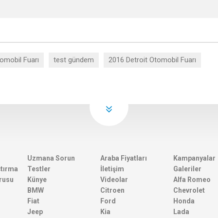
omobil Fuarı
test gündem
2016 Detroit Otomobil Fuarı
Uzmana Sorun
Araba Fiyatları
Kampanyalar
ştırma
Testler
İletişim
Galeriler
rusu
Künye
Videolar
Alfa Romeo
BMW
Citroen
Chevrolet
Fiat
Ford
Honda
Jeep
Kia
Lada