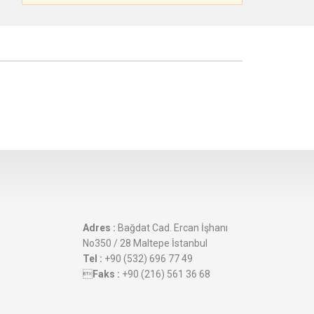
Adres :
Bağdat Cad. Ercan İşhanı
No350 / 28 Maltepe İstanbul
Tel :
+90 (532) 696 77 49

Faks :
+90 (216) 561 36 68