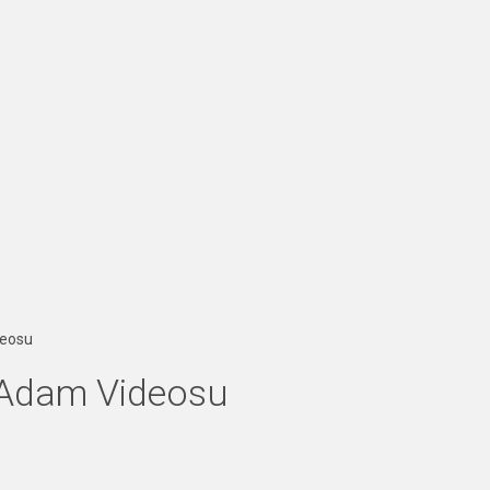
deosu
 Adam Videosu