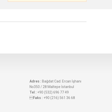
Adres :
Bağdat Cad. Ercan İşhanı
No350 / 28 Maltepe İstanbul
Tel :
+90 (532) 696 77 49

Faks :
+90 (216) 561 36 68