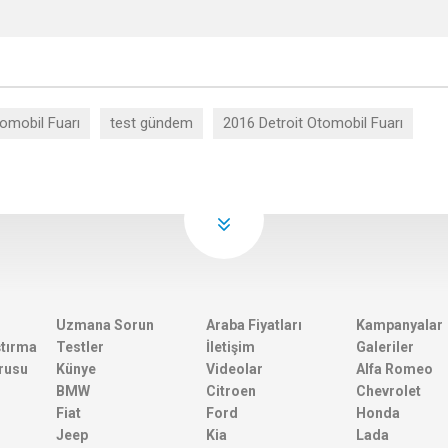
omobil Fuarı
test gündem
2016 Detroit Otomobil Fuarı
Uzmana Sorun
Araba Fiyatları
Kampanyalar
ştırma
Testler
İletişim
Galeriler
rusu
Künye
Videolar
Alfa Romeo
BMW
Citroen
Chevrolet
Fiat
Ford
Honda
Jeep
Kia
Lada