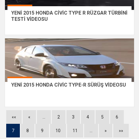
YENİ 2015 HONDA CİVİC TYPE R RÜZGAR TÜRBİNİ
TESTİ VİDEOSU
YENİ 2015 HONDA CİVİC TYPE-R SÜRÜŞ VİDEOSU
««
«
…
2
3
4
5
6
7
8
9
10
11
…
»
»»