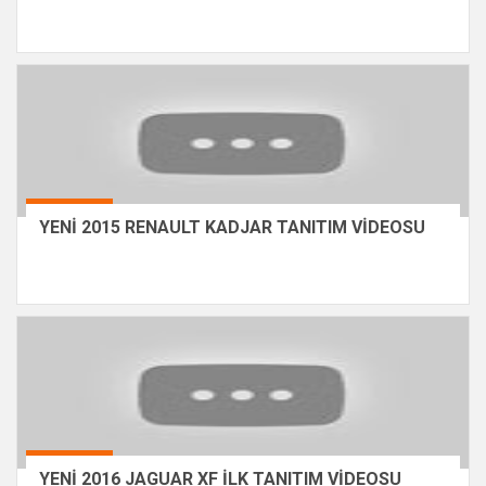
YENİ 2015 RENAULT KADJAR TANITIM VİDEOSU
YENİ 2016 JAGUAR XF İLK TANITIM VİDEOSU